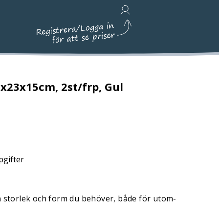
Avfallshantering, Städ & Emballage
x23x15cm, 2st/frp, Gul
pgifter
n storlek och form du behöver, både för utom-