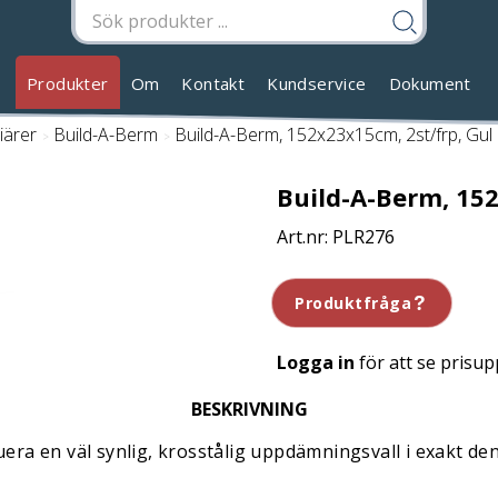
Produkter
Om
Kontakt
Kundservice
Dokument
iärer
/
Build-A-Berm
/
Build-A-Berm, 152x23x15cm, 2st/frp, Gul
Build-A-Berm, 152
PLR276
Produktfråga
Logga in
för att se prisup
BESKRIVNING
era en väl synlig, krosstålig uppdämningsvall i exakt de