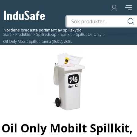
Start
/
Produkter
/
Spillredskap
/
Spillkit
/
Spillkit Oil Only
/
Oil Only Mobilt Spillkit, tunna (360L), 268L
Oil Only Mobilt Spillkit,