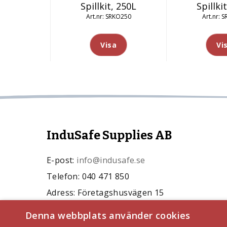
Spillkit, 250L
Spillki
SRKO250
S
Visa
Vi
InduSafe Supplies AB
E-post:
info@indusafe.se
Telefon: 040 471 850
Adress: Företagshusvägen 15
24493 Kävlinge
Denna webbplats använder cookies
Org.nr: 559107-5287