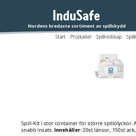
Start
/
Produkter
/
Spillredskap
/
Spillk
Spill-Kit i stor container för större spillolycko
snabb insats.
Innehåller
: 20st länsor, 150st ar