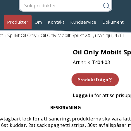
Produkter
Om
Kontakt
Kundservice
Dokument
it
/
Spillkit Oil Only
/
Oil Only Mobilt Spillkit XXL, utan hjul, 476L
Oil Only Mobilt Sp
KIT404-03
Produktfråga
Logga in
för att se prisup
BESKRIVNING
r. Avtagbart lock för att saneringsprodukterna ska vara lä
k, 6st kuddar, 2st säck spaghetti strips, 30st avfallspåsa