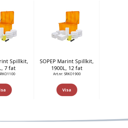
nt Spillkit,
SOPEP Marint Spillkit,
, 7 fat
1900L, 12 fat
SRKO1100
SRKO1900
isa
Visa