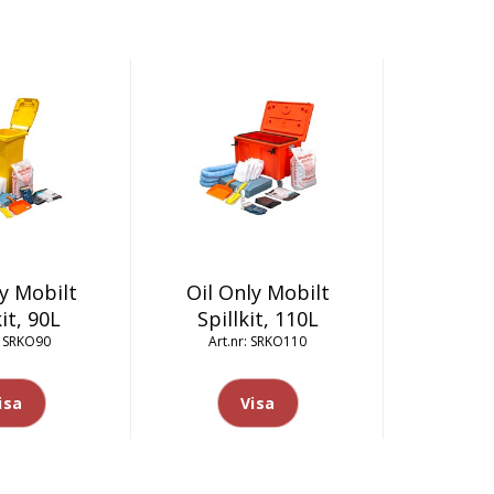
ly Mobilt
Oil Only Mobilt
kit, 90L
Spillkit, 110L
SRKO90
SRKO110
isa
Visa