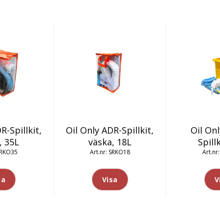
R-Spillkit,
Oil Only ADR-Spillkit,
Oil On
, 35L
väska, 18L
Spill
RKO35
SRKO18
sa
Visa
V