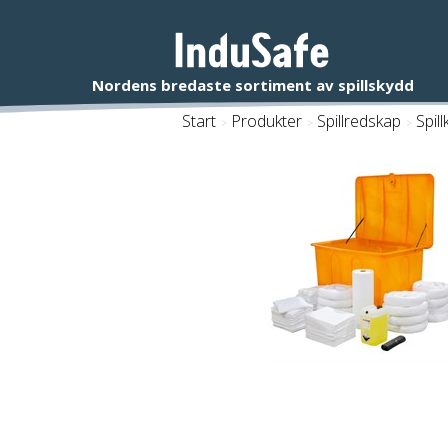
Start
/
Produkter
/
Spillredskap
/
Spillk