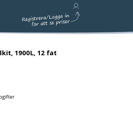
Avfallshantering, Städ & Emballage
kit, 1900L, 12 fat
pgifter