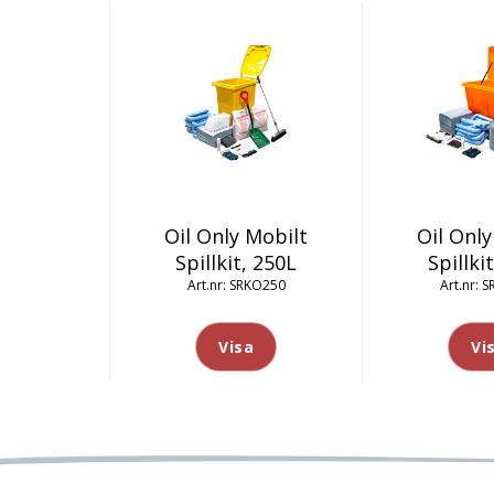
Oil Only Mobilt
Oil Only
Spillkit, 250L
Spillki
SRKO250
S
Visa
Vi