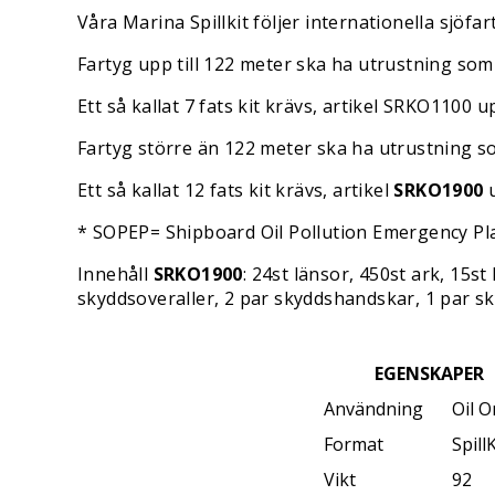
Våra Marina Spillkit följer internationella sjö
Fartyg upp till 122 meter ska ha utrustning som
Ett så kallat 7 fats kit krävs, artikel SRKO1100 u
Fartyg större än 122 meter ska ha utrustning so
Ett så kallat 12 fats kit krävs, artikel
SRKO1900
u
* SOPEP= Shipboard Oil Pollution Emergency Pl
Innehåll
SRKO1900
: 24st länsor, 450st ark, 15s
skyddsoveraller, 2 par skyddshandskar, 1 par sky
EGENSKAPER
Användning
Oil O
Format
Spill
Vikt
92