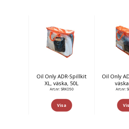
Oil Only ADR-Spillkit
Oil Only AD
XL, väska, 50L
väska
SRKO50
S
Visa
Vi