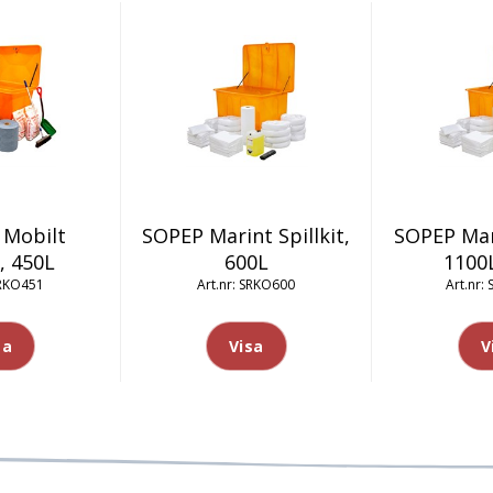
 Mobilt
SOPEP Marint Spillkit,
SOPEP Mari
t, 450L
600L
1100L
RKO451
SRKO600
sa
Visa
V