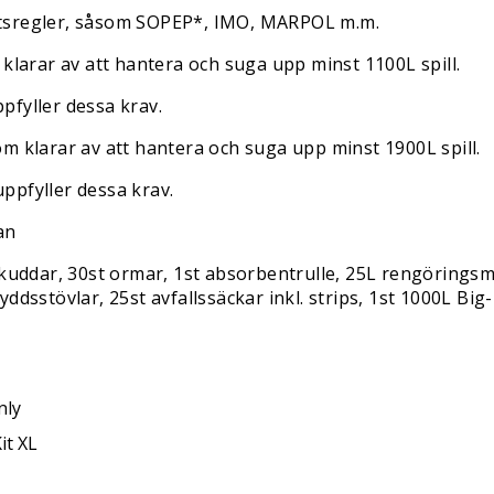
fartsregler, såsom SOPEP*, IMO, MARPOL m.m.
 klarar av att hantera och suga upp minst 1100L spill.
ppfyller dessa krav.
m klarar av att hantera och suga upp minst 1900L spill.
ppfyller dessa krav.
an
t kuddar, 30st ormar, 1st absorbentrulle, 25L rengöringsm
ddsstövlar, 25st avfallssäckar inkl. strips, 1st 1000L Big
nly
Kit XL