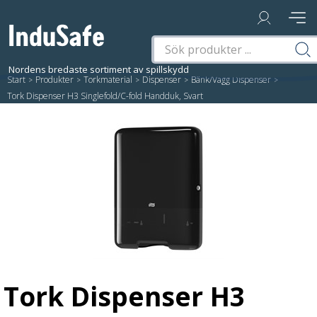
Start
/
Produkter
/
Torkmaterial
/
Dispenser
/
Bänk/Vägg Dispenser
/
Tork Dispenser H3 Singlefold/C-fold Handduk, Svart
Tork Dispenser H3