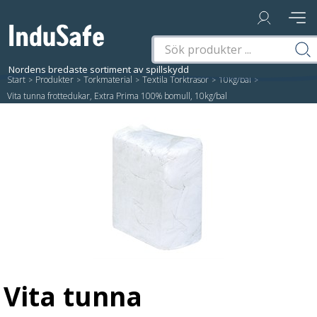
Start
/
Produkter
/
Torkmaterial
/
Textila Torktrasor
/
10kg/bal
/
Vita tunna frottedukar, Extra Prima 100% bomull, 10kg/bal
Vita tunna