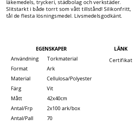
läkemedels, tryckeri, städbolag och verkstäder.
Slitstarkt i både torrt som vått tillstånd! Silikonfritt,
tål de flesta lösningsmedel. Livsmedelsgodkänt.
EGENSKAPER
LÄNK
Användning
Torkmaterial
Certifikat
Format
Ark
Material
Cellulosa/Polyester
Färg
Vit
Mått
42x40cm
Antal/Frp
2x100 ark/box
Antal/Pall
70