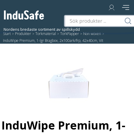
Start
/
Produkter
/
Torkmaterial
/
TorkPapper
/
Non woven
/
InduWipe Premium, 1-lgr Bragbox, 2x100ark/frp, 42x40cm, Vit
InduWipe Premium, 1-