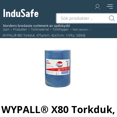
Start
/
Produkter
/
Torkmaterial
/
TorkPapper
/
Non woven
/
WYPALL® X80 Torkduk, 475ark/rl, 42x31cm, 1rl/frp, Stålblå
WYPALL® X80 Torkduk,