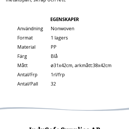
EGENSKAPER
Användning
Nonwoven
Format
1 lagers
Material
PP
Färg
Blå
Mått
ø31x42cm, arkmått:38x42cm
Antal/Frp
1rl/frp
Antal/Pall
32