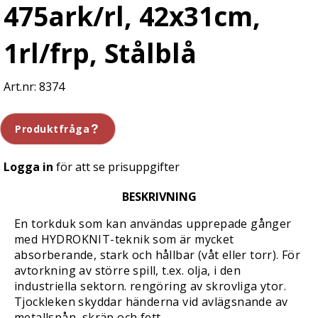
475ark/rl, 42x31cm,
1rl/frp, Stålblå
8374
Produktfråga
Logga in
för att se prisuppgifter
BESKRIVNING
En torkduk som kan användas upprepade gånger
med HYDROKNIT-teknik som är mycket
absorberande, stark och hållbar (våt eller torr). För
avtorkning av större spill, t.ex. olja, i den
industriella sektorn. rengöring av skrovliga ytor.
Tjockleken skyddar händerna vid avlägsnande av
metallspån, skräp och fett.