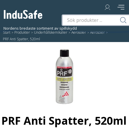
Start
/
Produkter
/
Underhållskemikalier
/
Aerosoler
/
Aerosoler
/
PRF Anti Spatter, 520ml
PRF Anti Spatter, 520ml