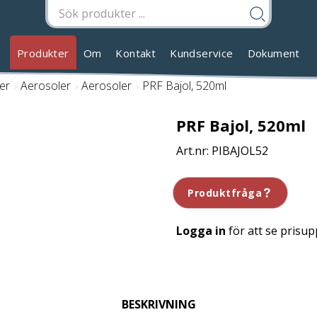
Produkter
Om
Kontakt
Kundservice
Dokument
er
/
Aerosoler
/
Aerosoler
/
PRF Bajol, 520ml
PRF Bajol, 520ml
PIBAJOL52
Produktfråga
Logga in
för att se prisup
BESKRIVNING