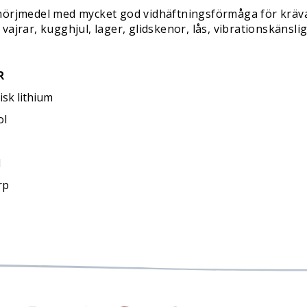
smörjmedel med mycket god vidhäftningsförmåga för kräv
vajrar, kugghjul, lager, glidskenor, lås, vibrationskänsl
R
isk lithium
ol
l
rp