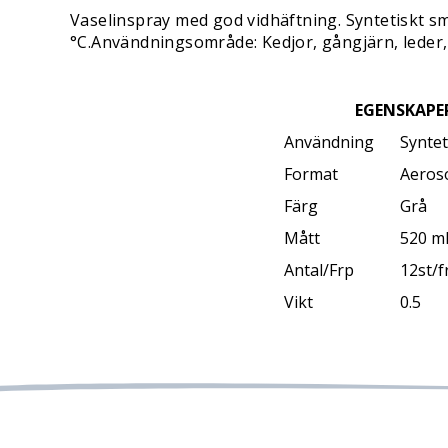
Vaselinspray med god vidhäftning. Syntetiskt 
°C.Användningsområde: Kedjor, gångjärn, leder, 
EGENSKAPE
Användning
Syntet
Format
Aeros
Färg
Grå
Mått
520 m
Antal/Frp
12st/f
Vikt
0.5