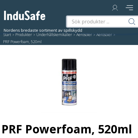
Start
/
Produkter
/
Underhållskemikalier
/
Aerosoler
/
Aerosoler
/
PRF Powerfoam, 520ml
PRF Powerfoam, 520ml