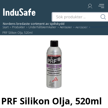
Start
/
Produkter
/
Underhållskemikalier
/
Aerosoler
/
Aerosoler
/
PRF Silikon Olja, 520ml
PRF Silikon Olja, 520ml