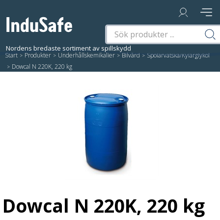
Start
/
Produkter
/
Underhållskemikalier
/
Bilvård
/
Spolarvätska/Kylarglykol
/
Dowcal N 220K, 220 kg
Dowcal N 220K, 220 kg