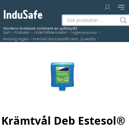
Start
/
Produkter
/
Underhållskemikalier
/
Hygienprodukter
/
Personlig Hygien
/
Krämtvål Deb Estesol® Lotion, 2Lx4st/frp
Krämtvål Deb Estesol®