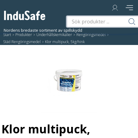
Start
/
Produkter
/
Underhållskemikalier
/
Rengöringsmedel
/
Städ Rengöringsmedel
/
Klor multipuck, 5kg/hink
Klor multipuck,