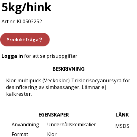
5kg/hink
KL0503252
Produktfråga
Logga in
för att se prisuppgifter
BESKRIVNING
Klor multipuck (Veckoklor) Triklorisocyanursyra för
desinficering av simbassänger. Lämnar ej
kalkrester.
EGENSKAPER
LÄNK
Användning
Underhållskemikalier
MSDS
Format
Klor