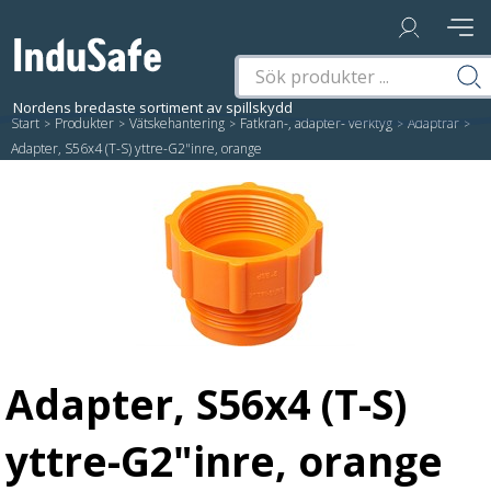
Start
/
Produkter
/
Vätskehantering
/
Fatkran-, adapter- verktyg
/
Adaptrar
/
Adapter, S56x4 (T-S) yttre-G2"inre, orange
Adapter, S56x4 (T-S)
yttre-G2"inre, orange