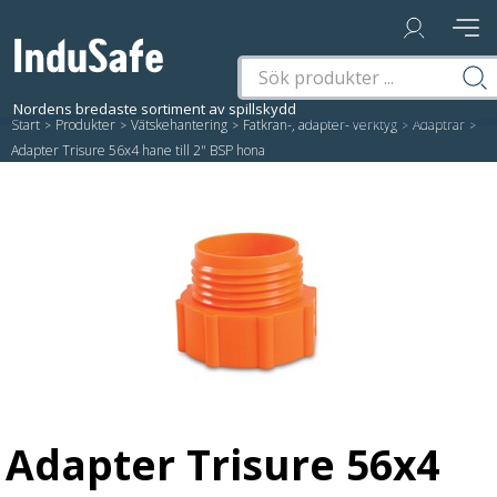
Start
/
Produkter
/
Vätskehantering
/
Fatkran-, adapter- verktyg
/
Adaptrar
/
Adapter Trisure 56x4 hane till 2" BSP hona
Adapter Trisure 56x4