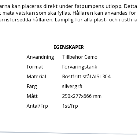
arna kan placeras direkt under fatpumpens utlopp. Detta e
t mäta vätskan som ska fyllas. Hållaren kan användas fö
nsförsedda hållaren. Lämplig för alla plast- och rostfria s
EGENSKAPER
Användning
Tillbehör Cemo
Format
Förvaringstank
Material
Rostfritt stål AISI 304
Färg
silvergrå
Mått
250x277x666 mm
Antal/Frp
1st/frp