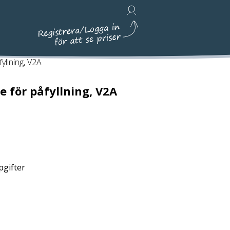
Avfallshantering, Städ & Emballage
fyllning, V2A
e för påfyllning, V2A
pgifter