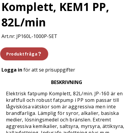
Komplett, KEM1 PP,
82L/min
JP160L-1000P-SET
Produktfråga
Logga in
för att se prisuppgifter
BESKRIVNING
Elektrisk fatpump Komplett, 82L/min. JP-160 är en
kraftfull och robust fatpump i PP som passar till
lågviskösa vätskor som är aggressiva men inte
brandfarliga. Lämplig för syror, alkalier, basiska
medier, lösningsmedel och bränslen. Extremt
aggressiva kemikalier, saltsyra, myrsyra, ättiksyra,
kallavfettning, Indusafe avfettning plus m.m.