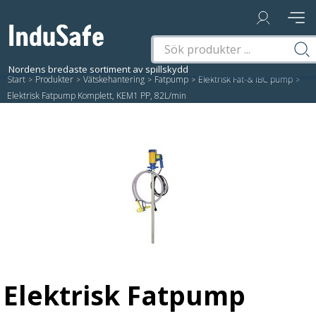
Start
/
Produkter
/
Vätskehantering
/
Fatpump
/
Elektrisk Fat-& IBC pump
/
Elektrisk Fatpump Komplett, KEM1 PP, 82L/min
Elektrisk Fatpump