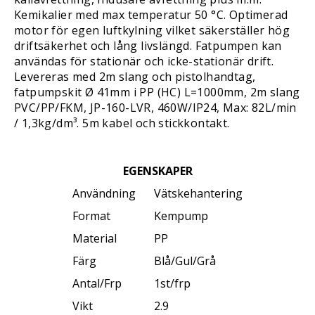
Kemikalier med max temperatur 50 °C. Optimerad
motor för egen luftkylning vilket säkerställer hög
driftsäkerhet och lång livslängd. Fatpumpen kan
användas för stationär och icke-stationär drift.
Levereras med 2m slang och pistolhandtag,
fatpumpskit Ø 41mm i PP (HC) L=1000mm, 2m slang
PVC/PP/FKM, JP-160-LVR, 460W/IP24, Max: 82L/min
/ 1,3kg/dm³. 5m kabel och stickkontakt.
EGENSKAPER
Användning
Vätskehantering
Format
Kempump
Material
PP
Färg
Blå/Gul/Grå
Antal/Frp
1st/frp
Vikt
2.9