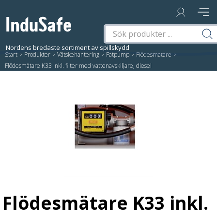
Start
/
Produkter
/
Vätskehantering
/
Fatpump
/
Flödesmätare
/
Flödesmätare K33 inkl. filter med vattenavskiljare, diesel
Flödesmätare K33 inkl.