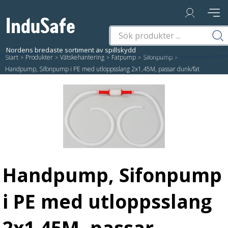
Start
/
Produkter
/
Vätskehantering
/
Fatpump
/
Sifonpump
/
Handpump, Sifonpump i PE med utloppsslang 2x1,45M, passar dunk/fat
Handpump, Sifonpump
i PE med utloppsslang
2x1,45M, passar