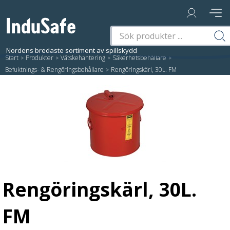
Start
/
Produkter
/
Vätskehantering
/
Säkerhetsbehållare
/
Befuktnings- & Rengöringsbehållare
/
Rengöringskärl, 30L. FM
Rengöringskärl, 30L.
FM