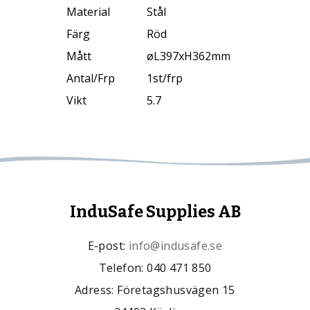
Material
Stål
Färg
Röd
Mått
øL397xH362mm
Antal/Frp
1st/frp
Vikt
5.7
InduSafe Supplies AB
E-post:
info@indusafe.se
Telefon: 040 471 850
Adress: Företagshusvägen 15