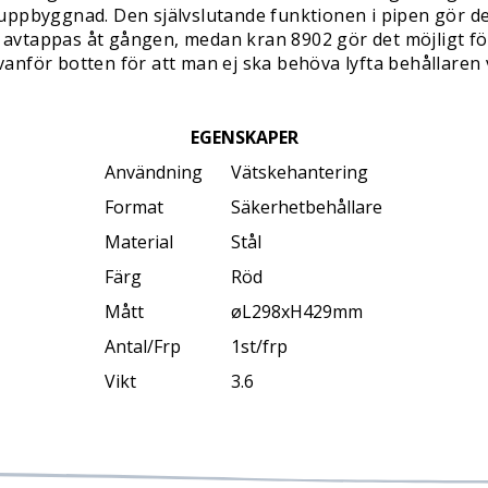
ppbyggnad. Den självslutande funktionen i pipen gör det 
vtappas åt gången, medan kran 8902 gör det möjligt för
anför botten för att man ej ska behöva lyfta behållaren
EGENSKAPER
Användning
Vätskehantering
Format
Säkerhetbehållare
Material
Stål
Färg
Röd
Mått
øL298xH429mm
Antal/Frp
1st/frp
Vikt
3.6