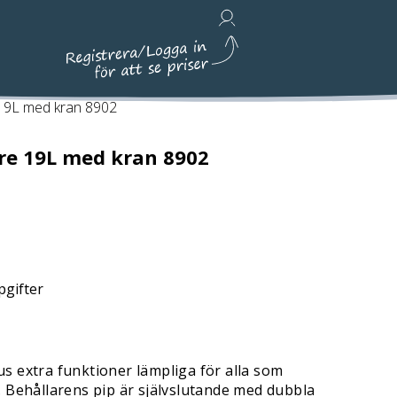
Avfallshantering, Städ & Emballage
 19L med kran 8902
re 19L med kran 8902
pgifter
us extra funktioner lämpliga för alla som
e. Behållarens pip är självslutande med dubbla