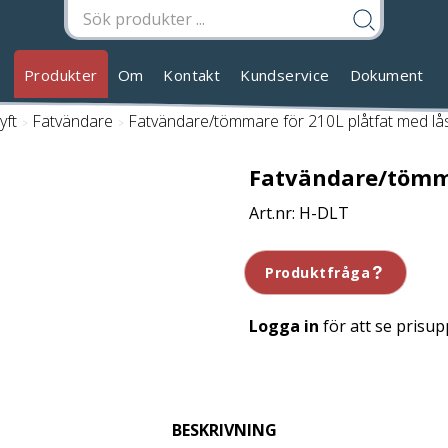
Produkter
Om
Kontakt
Kundservice
Dokument
yft
/
Fatvändare
/
Fatvändare/tömmare för 210L plåtfat med lå
Fatvändare/tömma
H-DLT
Produktfråga
Logga in
för att se prisup
BESKRIVNING