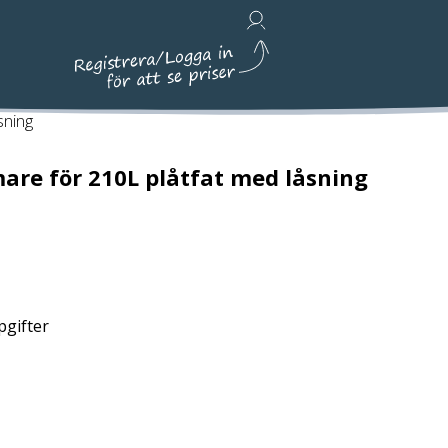
Avfallshantering, Städ & Emballage
sning
re för 210L plåtfat med låsning
pgifter