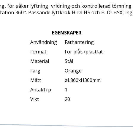
 för säker lyftning, vridning och kontrollerad tömning av
otation 360°. Passande lyftkrok H-DLHS och H-DLHSX, ingå
EGENSKAPER
Användning
Fathantering
Format
För plåt-/plastfat
Material
Stål
Färg
Orange
Mått
øL860xH300mm
Antal/Frp
1
Vikt
20