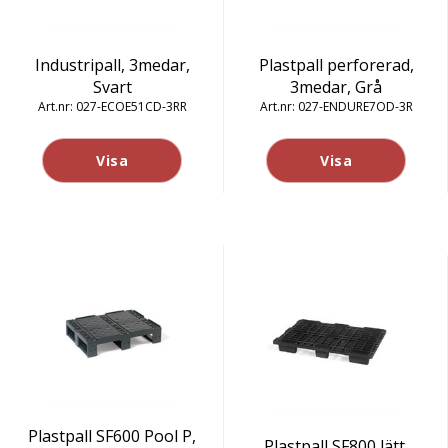
Industripall, 3medar,
Plastpall perforerad,
Svart
3medar, Grå
027-ECOE51CD-3RR
027-ENDURE7OD-3R
Visa
Visa
Plastpall SF600 Pool P,
Plastpall SF800 lätt,