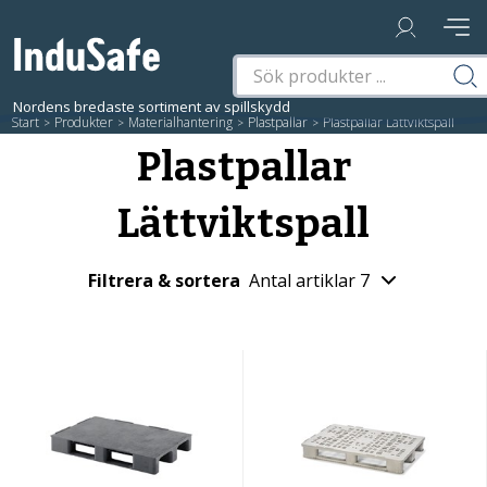
Start
/
Produkter
/
Materialhantering
/
Plastpallar
/
Plastpallar Lättviktspall
Plastpallar
Lättviktspall
Filtrera & sortera
Antal artiklar 7