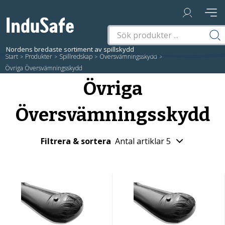
Start
/
Produkter
/
Spillredskap
/
Översvämningsskydd
/
Övriga Översvämningsskydd
Övriga
Översvämningsskydd
Filtrera & sortera
Antal artiklar 5