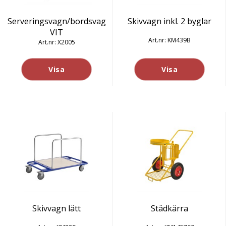
Serveringsvagn/bordsvagn
Skivvagn inkl. 2 byglar
VIT
KM439B
X2005
Visa
Visa
Skivvagn lätt
Städkärra