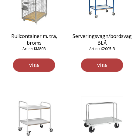
Rullcontainer m. trä,
Serveringsvagn/bordsvagn
broms
BLÅ
KM80B
X2005-B
Visa
Visa