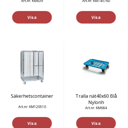
KM839
KM145760
Visa
Visa
Säkerhetscontainer
Tralla nät40x60 Blå
Nylonh
KM120510
KM684
Visa
Visa