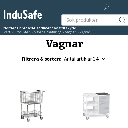
Start
/
Produkter
/
Materialhantering
/
Vagnar
/
Vagnar
Vagnar
Filtrera & sortera
Antal artiklar 34