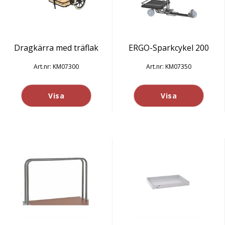
Dragkärra med träflak
ERGO-Sparkcykel 200
KM07300
KM07350
Visa
Visa