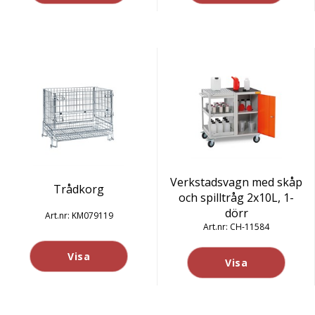
Verkstadsvagn med skåp
Trådkorg
och spilltråg 2x10L, 1-
dörr
KM079119
CH-11584
Visa
Visa