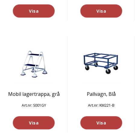
Visa
Visa
Mobil lagertrappa, grå
Pallvagn, Blå
S001GY
KM221-B
Visa
Visa