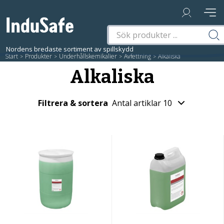
Start
/
Produkter
/
Underhållskemikalier
/
Avfettning
/
Alkaliska
Alkaliska
Filtrera & sortera
Antal artiklar 10