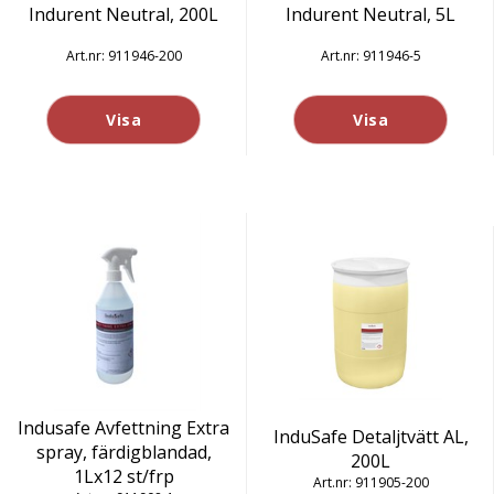
Indurent Neutral, 200L
Indurent Neutral, 5L
911946-200
911946-5
Visa
Visa
Indusafe Avfettning Extra
InduSafe Detaljtvätt AL,
spray, färdigblandad,
200L
1Lx12 st/frp
911905-200