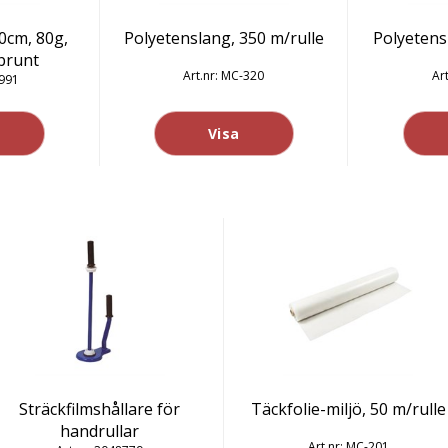
0cm, 80g,
Polyetenslang, 350 m/rulle
Polyetens
 brunt
MC-320
991
Visa
Sträckfilmshållare för
Täckfolie-miljö, 50 m/rulle
handrullar
MC-201