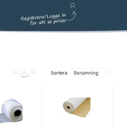
Avfallshantering, Städ & Emballage
Sortera
Benämning