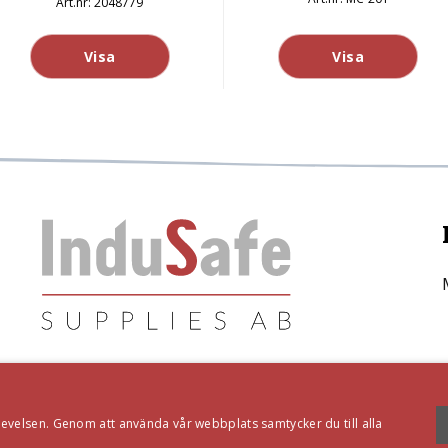
2048779
Visa
Visa
velsen. Genom att använda vår webbplats samtycker du till alla