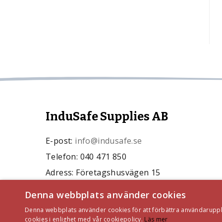
InduSafe Supplies AB
E-post:
info@indusafe.se
Telefon: 040 471 850
Adress: Företagshusvägen 15
24493 Kävlinge
Denna webbplats använder cookies
Org.nr: 559107-5287
Denna webbplats använder cookies för att förbättra användarupple
cookies i enlighet med vår cookiepolicy.
Läs mer