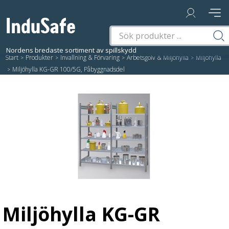
Start
/
Produkter
/
Invallning & Förvaring
/
Arbetsgolv & Miljöhylla
/
Miljöhylla
/
Miljöhylla KG-GR 100/5G, Påbyggnadsdel
Miljöhylla KG-GR