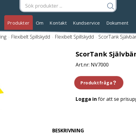
Produkter
Om
Kontakt
Kundservice
Dokument
ring
/
Flexibelt Spillskydd
/
Flexibelt Spillskydd
/
ScorTank Självbä
ScorTank Självbä
NV7000
Produktfråga
Logga in
för att se prisup
BESKRIVNING