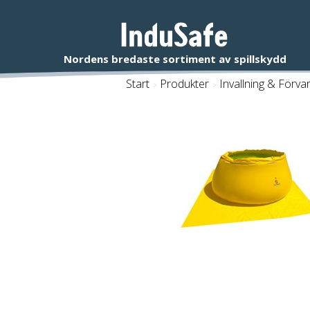
Start
/
Produkter
/
Invallning & Förva