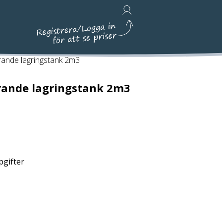
Avfallshantering, Städ & Emballage
rande lagringstank 2m3
rande lagringstank 2m3
pgifter