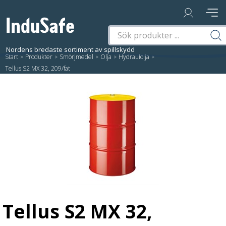
Start
/
Produkter
/
Smörjmedel
/
Olja
/
Hydraulolja
/
Tellus S2 MX 32, 209/fat
Tellus S2 MX 32,