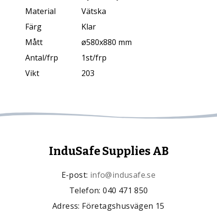
Material
Vätska
Färg
Klar
Mått
ø580x880 mm
Antal/frp
1st/frp
Vikt
203
InduSafe Supplies AB
E-post:
info@indusafe.se
Telefon: 040 471 850
Adress: Företagshusvägen 15