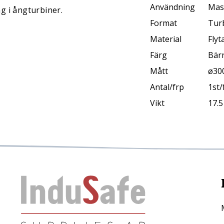
Användning
Mas
g i ångturbiner.
Format
Turb
Material
Flyt
Färg
Bär
Mått
ø30
Antal/frp
1st/
Vikt
17.5