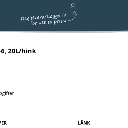
Avfallshantering, Städ & Emballage
46, 20L/hink
pgifter
PER
LÄNK