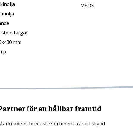
kinolja
MSDS
inolja
ande
nstensfärgad
0x430 mm
frp
Partner för en hållbar framtid
Marknadens bredaste sortiment av spillskydd