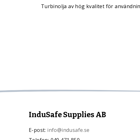
Turbinolja av hög kvalitet för användnin
InduSafe Supplies AB
E-post:
info@indusafe.se
Telefon: 040 471 850