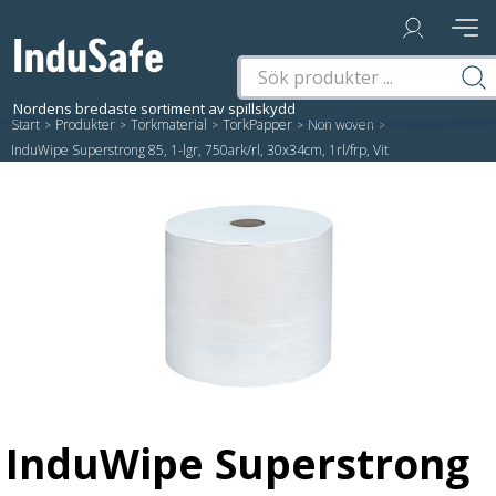
Start
/
Produkter
/
Torkmaterial
/
TorkPapper
/
Non woven
/
InduWipe Superstrong 85, 1-lgr, 750ark/rl, 30x34cm, 1rl/frp, Vit
InduWipe Superstrong