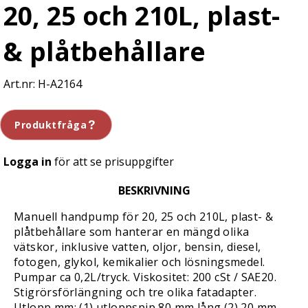
20, 25 och 210L, plast-
& plåtbehållare
H-A2164
Produktfråga
Logga in
för att se prisuppgifter
BESKRIVNING
Manuell handpump för 20, 25 och 210L, plast- &
plåtbehållare som hanterar en mängd olika
vätskor, inklusive vatten, oljor, bensin, diesel,
fotogen, glykol, kemikalier och lösningsmedel.
Pumpar ca 0,2L/tryck. Viskositet: 200 cSt / SAE20.
Stigrörsförlängning och tre olika fatadapter.
Utlopp mm: (1) utloppspip 80 mm lång (2) 20 mm