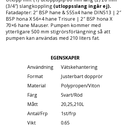
(3/4″) slangkoppling
(utloppsslang ingår ej).
Fatadapter: 2″ BSP hane & S55x4 hane DIN513 | 2″
BSP hona X 56×4 hane Trisure | 2″ BSP hona X
70×6 hane Mauser. Pumpen kommer med
ytterligare 500 mm stigrörsförlängning så att
pumpen kan användas med 210 liters fat.
EGENSKAPER
Användning
Vätskehantering
Format
Justerbart dopprör
Material
Polypropen/Viton
Färg
Svart/Röd
Mått
20,25,210L
Antal/Frp
1st/frp
Vikt
0.65