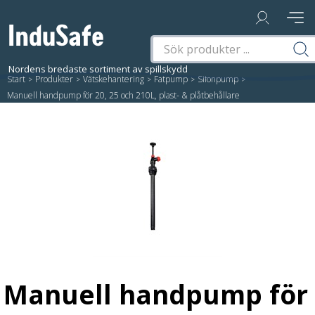
Start
/
Produkter
/
Vätskehantering
/
Fatpump
/
Sifonpump
/
Manuell handpump för 20, 25 och 210L, plast- & plåtbehållare
Manuell handpump för