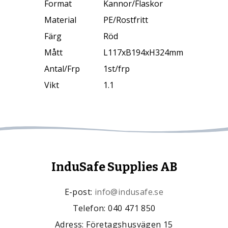
Format
Kannor/Flaskor
Material
PE/Rostfritt
Färg
Röd
Mått
L117xB194xH324mm
Antal/Frp
1st/frp
Vikt
1.1
InduSafe Supplies AB
E-post:
info@indusafe.se
Telefon: 040 471 850
Adress: Företagshusvägen 15