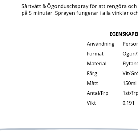
Sårtvätt & Ögonduschspray för att rengöra och 
på 5 minuter. Sprayen fungerar i alla vinklar och
EGENSKAPE
Användning
Person
Format
Ögon/S
Material
Flytan
Färg
Vit/Gr
Mått
150ml
Antal/Frp
1st/fr
Vikt
0.191