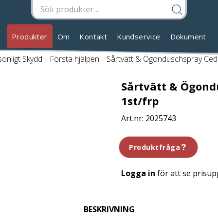
Produkter
Om
Kontakt
Kundservice
Dokument
onligt Skydd
/
Första hjälpen
/
Sårtvätt & Ögonduschspray Cede
Sårtvätt & Ögond
1st/frp
2025743
Produktfråga
Logga in
för att se prisup
BESKRIVNING