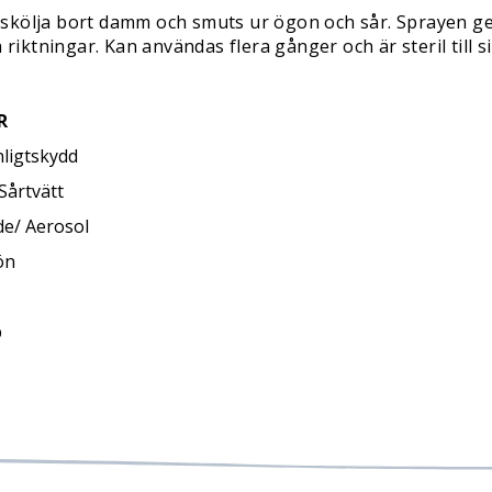
skölja bort damm och smuts ur ögon och sår. Sprayen ger 
 riktningar. Kan användas flera gånger och är steril till s
R
ligtskydd
årtvätt
de/ Aerosol
ön
p