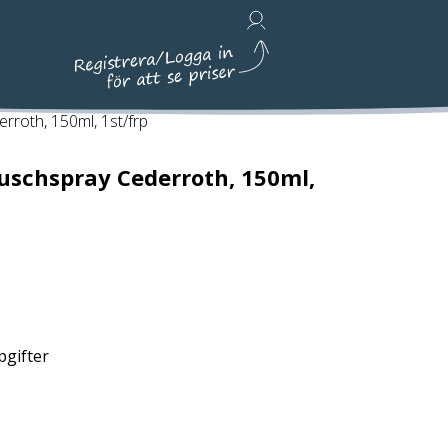
Avfallshantering, Städ & Emballage
rroth, 150ml, 1st/frp
uschspray Cederroth, 150ml,
pgifter