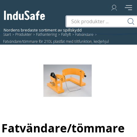
Start
/
Produkter
/
Fathantering
/
Fatlyft
/
Fatvändare
/
Fatvändare/tömmare för 210L plastfat med tiltfunktion, kedjehjul
Fatvändare/tömmare